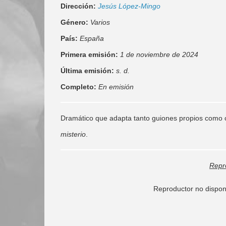
Dirección:
Jesús López-Mingo
Género:
Varios
País:
España
Primera emisión:
1 de noviembre de 2024
Última emisión:
s. d.
Completo:
En emisión
Dramático que adapta tanto guiones propios como 
misterio
.
Repr
Reproductor no dispon