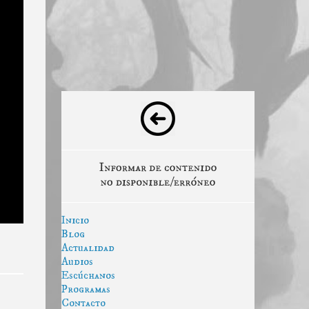
Inicio
Blog
Actualidad
Audios
Escúchanos
Programas
Contacto