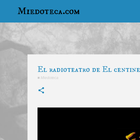
Miedoteca.com
El radioteatro de El centin
■
Miedoteca