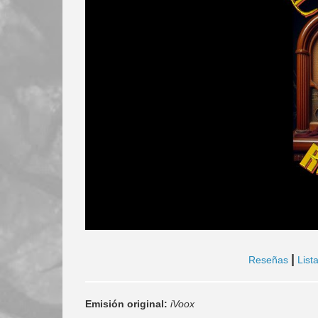
|
Reseñas
List
Emisión original:
iVoox