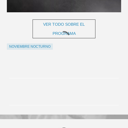
VER TODO SOBRE EL
PROGRAMA
NOVIEMBRE NOCTURNO
C
o
m
e
n
t