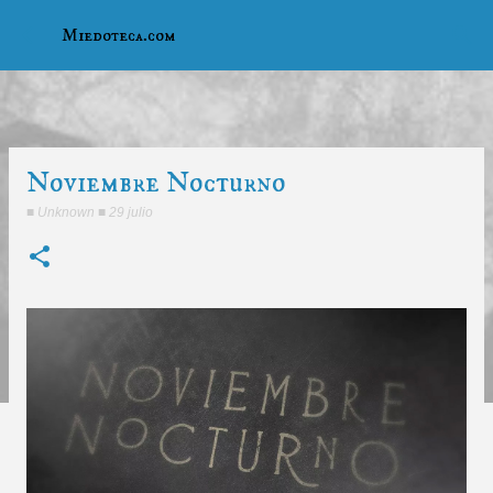
Ir al contenido principal
Miedoteca.com
Noviembre Nocturno
■
Unknown
■
29 julio