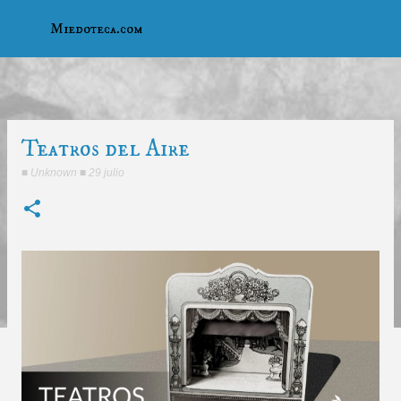
Ir al contenido principal
Miedoteca.com
Teatros del Aire
■
Unknown
■
29 julio