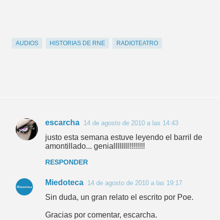
AUDIOS
HISTORIAS DE RNE
RADIOTEATRO
escarcha
14 de agosto de 2010 a las 14:43
C
justo esta semana estuve leyendo el barril de
o
amontillado... geniallllllll!!!!!!!!
m
RESPONDER
e
Miedoteca
n
14 de agosto de 2010 a las 19:17
t
Sin duda, un gran relato el escrito por Poe.
a
Gracias por comentar, escarcha.