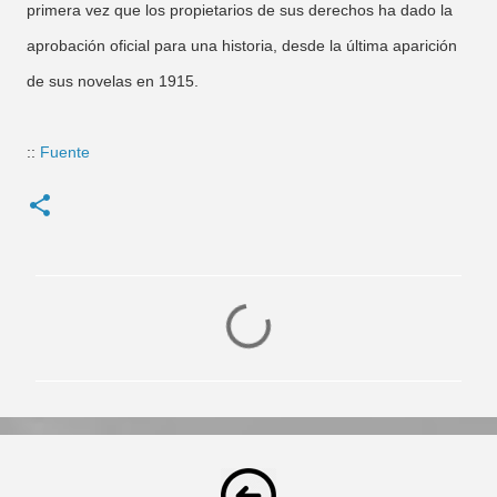
primera vez que los propietarios de sus derechos ha dado la
aprobación oficial para una historia, desde la última aparición
de sus novelas en 1915.
::
Fuente
C
o
m
e
n
t