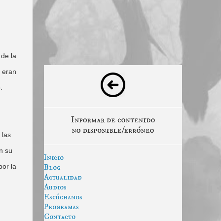
 de la
 eran
.
 las
n su
Inicio
por la
Blog
Actualidad
Audios
Escúchanos
Programas
Contacto