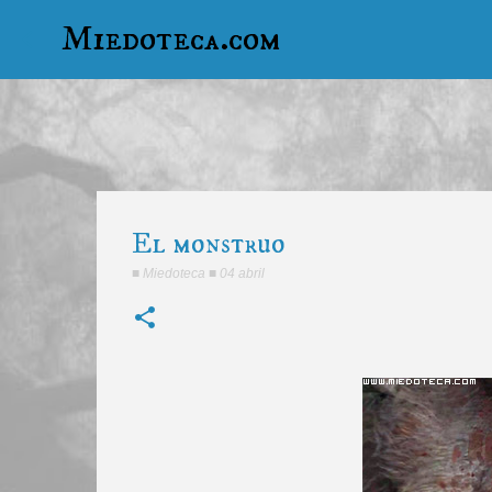
Miedoteca.com
El monstruo
■
Miedoteca
■
04 abril