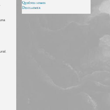
Quiénes somos
,
Disclaimer
 una
ral.