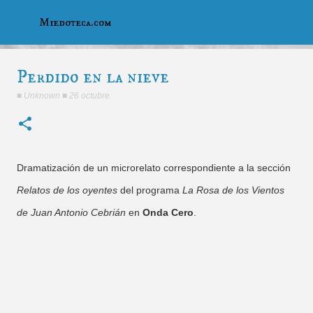
Ir al contenido principal
Miedoteca.com
Perdido en la nieve
■
Unknown
■
26 octubre
Dramatización de un microrelato correspondiente a la sección
Relatos de los oyentes
del programa
La Rosa de los Vientos
de Juan Antonio Cebrián
en
Onda Cero
.