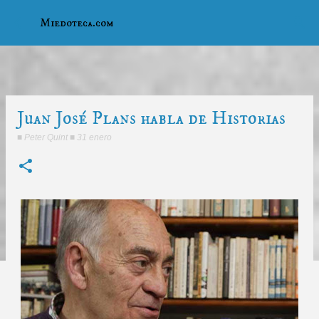
Ir al contenido principal
Miedoteca.com
Juan José Plans habla de Historias
■
Peter Quint
■
31 enero