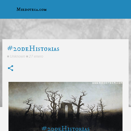
Ir al contenido principal
Miedoteca.com
#20deHistorias
■
Unknown
■
27 enero