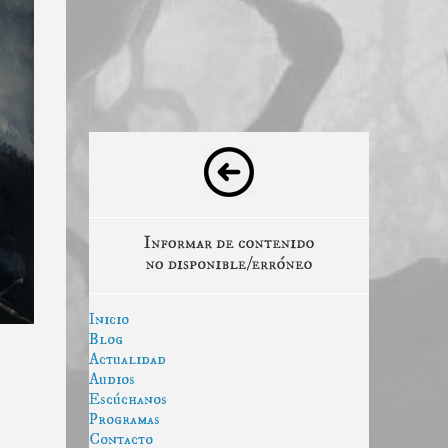
Inicio
Blog
Actualidad
Audios
Escúchanos
Programas
Contacto