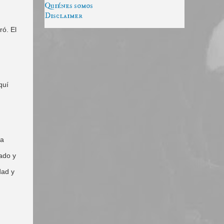
Quiénes somos
Disclaimer
ró. El
quí
 a
ado y
dad y