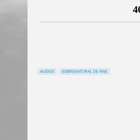
AUDIOS
SOBRENATURAL DE RNE
C
o