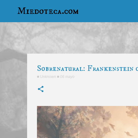
Miedoteca.com
Sobrenatural: Frankenstein 
■
Unknown
■
06 mayo