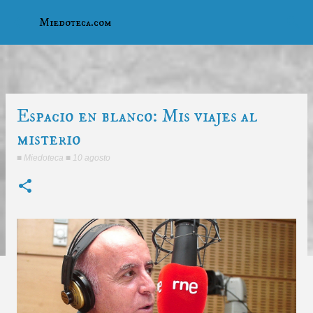
Ir al contenido principal
Miedoteca.com
Espacio en blanco: Mis viajes al
misterio
■
Miedoteca
■
10 agosto