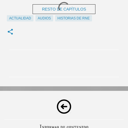
RESTO DE CAPÍTULOS
ACTUALIDAD
AUDIOS
HISTORIAS DE RNE
C
o
m
e
n
t
a
r
i