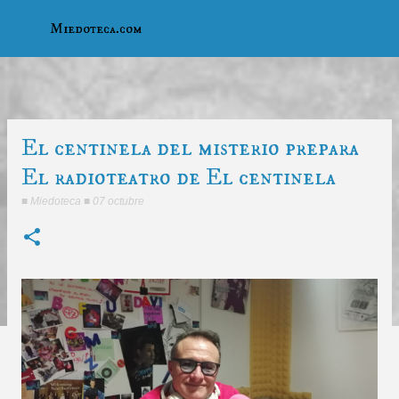
Ir al contenido principal
Miedoteca.com
El centinela del misterio prepara
El radioteatro de El centinela
■
Miedoteca
■
07 octubre