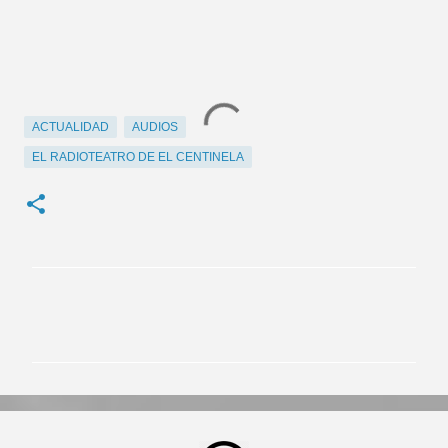
ACTUALIDAD
AUDIOS
EL RADIOTEATRO DE EL CENTINELA
C
o
m
e
n
t