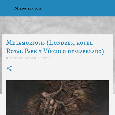
Ir al contenido principal
Miedoteca.com
Metamorfosis (Londres, hotel
Royal Park y Vínculo desesperado)
■
Admin Miedoteca
■
21 octubre