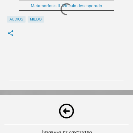
Metamorfosis II: Vínculo desesperado
AUDIOS
MIEDO
C
o
m
e
n
t
a
r
i