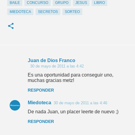
BAILE
CONCURSO
GRUPO
JESUS
LIBRO
MIEDOTECA
SECRETOS
SORTEO
Juan de Dios Franco
C
30 de mayo de 2011 a las 4:42
o
Es una oportunidad para conseguir uno,
muchas gracias metz!
m
e
RESPONDER
n
Miedoteca
30 de mayo de 2011 a las 4:46
t
De nada Juan, un placer leerte de nuevo ;)
a
RESPONDER
r
i