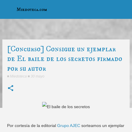
Ir al contenido principal
Miedoteca.com
[Concurso] Consigue un ejemplar
de El baile de los secretos firmado
por su autor
■
Miedoteca
■
30 mayo
Por cortesía de la editorial
Grupo AJEC
sorteamos un ejemplar